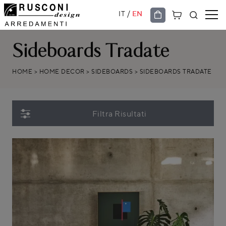
/
IT
EN
Sideboards Tradate
HOME
>
HOME DECOR
>
SIDEBOARDS
>
SIDEBOARDS TRADATE
Filtra Risultati