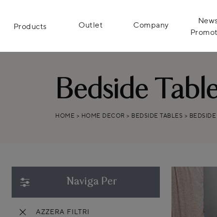
News
Outlet
Company
Products
Promot
Bedside Table
HOME
>
HOME DECOR
>
BEDSIDE TABLES
>
BEDSIDE
Naviga Per
AZZERA FILTRI