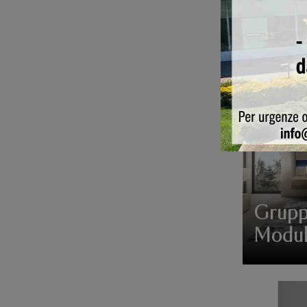
Ventu
Grupp
Modu