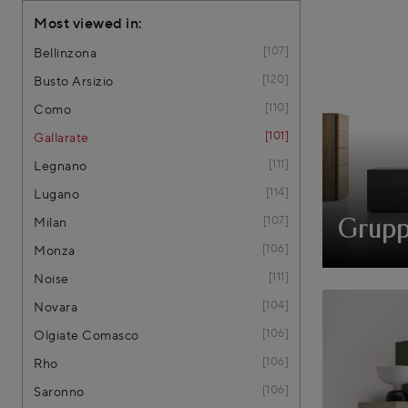
Most viewed in:
107
Bellinzona
120
Busto Arsizio
110
Como
101
Gallarate
111
Legnano
114
Lugano
107
Milan
Grupp
106
Monza
111
Noise
104
Novara
106
Olgiate Comasco
106
Rho
106
Saronno