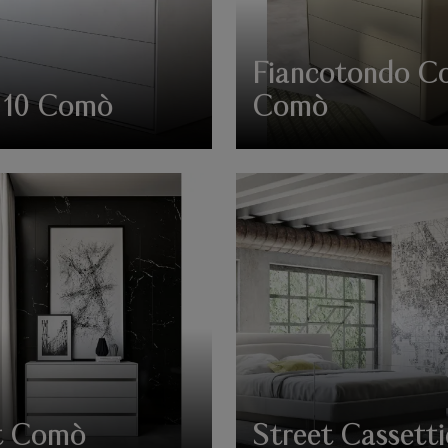
Fiancotondo Co
 10 Comò
Comò
t Comò
Street Cassetti