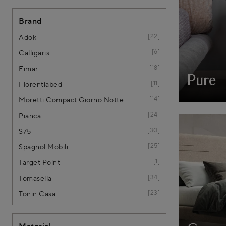
Brand
22
Adok
6
Calligaris
18
Fimar
Pure
11
Florentiabed
14
Moretti Compact Giorno Notte
24
Pianca
30
S75
25
Spagnol Mobili
1
Target Point
34
Tomasella
23
Tonin Casa