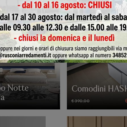
ra
Gruppo Notte 
o Notte
Comodini HA
la
€ 390,00