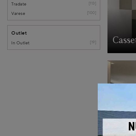
113
Tradate
100
Varese
Outlet
Casset
19
In Outlet
Grupp