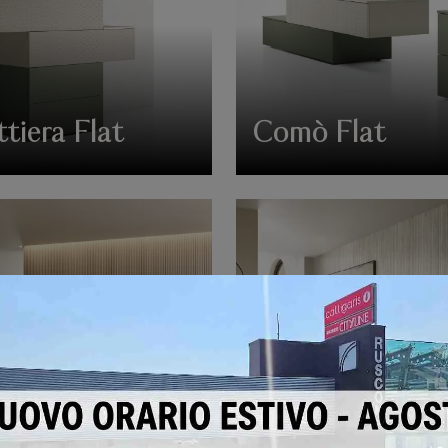
tiera Flat
Comò Flat
o Notte