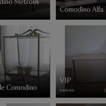
ino Metrolis
Comodino Alfa
VIP
de Comodino
€ 510,00