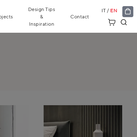
Design Tips
IT
/
EN
ojects
&
Contact
Inspiration