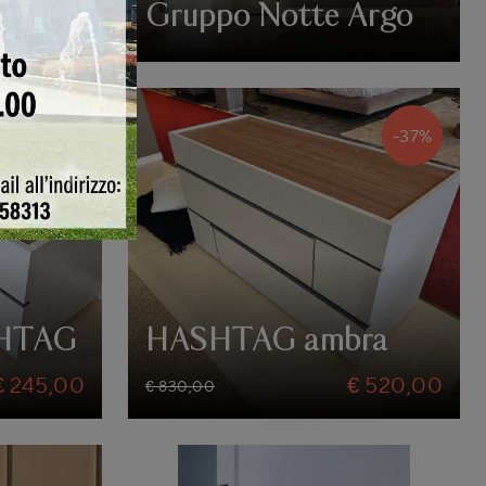
Aurora
Gruppo Notte Argo
-37%
-37%
SHTAG
HASHTAG ambra
€ 245,00
€ 520,00
€ 830,00