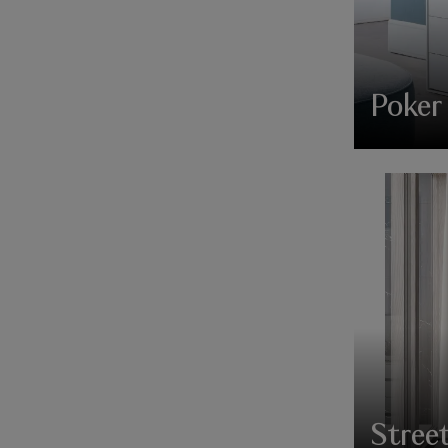
Poker
Stree