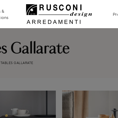
 &
Pr
ions
s Gallarate
 TABLES GALLARATE