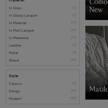
Material
Comod
3
In Glass
New
2
In Glossy Lacquer
10
In Material
60
In Matt Lacquer
72
In Melamine
3
Leather
5
Metal
58
Wood
Style
8
Classics
Matil
47
Design
152
Modern