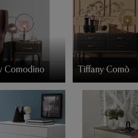
ny Comodino
Tiffany Comò