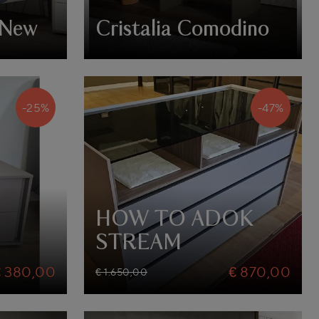
 New
Cristalia Comodino
-25%
-47%
HOW TO ADOK
STREAM
€ 380,00
€ 870,00
€ 1.650,00